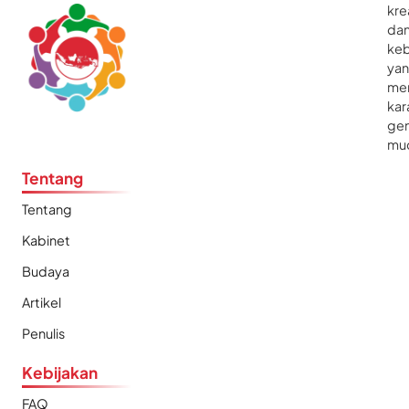
kre
da
ke
ya
me
kar
gen
mu
Tentang
Tentang
Kabinet
Budaya
Artikel
Penulis
Kebijakan
FAQ