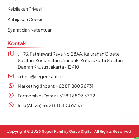
Kebijakan Privasi
Kebijakan Cookie
Syarat dan Ketentuan
Kontak
Jl. RS. Fatmawati Raya No.28AA, Kelurahan Cipete
Selatan, Kecamatan Cilandak, Kota Jakarta Selatan,
Daerah Khusus Jakarta - 12410
admin@negerikami.id
Marketing (Indah): +62 811 8803 6731
Partnership (Dara): +62 811 8803 6732
Info (Afifah): +62 811 8803 6733
Copyright ©
2026
by
. All Rights Reserved.
Negeri Kami
Garap Digital