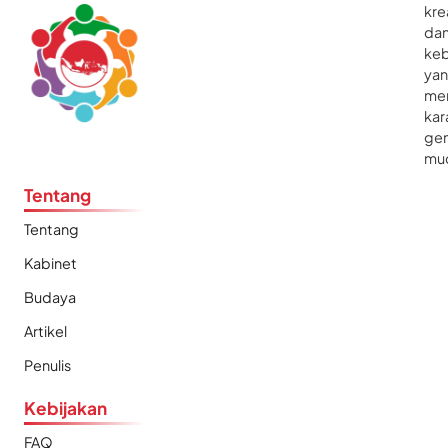
kre
da
ke
ya
me
kar
gen
mu
Tentang
Tentang
Kabinet
Budaya
Artikel
Penulis
Kebijakan
FAQ