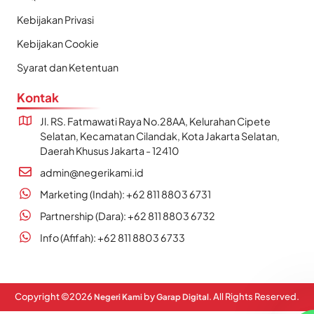
Kebijakan Privasi
Kebijakan Cookie
Syarat dan Ketentuan
Kontak
Jl. RS. Fatmawati Raya No.28AA, Kelurahan Cipete
Selatan, Kecamatan Cilandak, Kota Jakarta Selatan,
Daerah Khusus Jakarta - 12410
admin@negerikami.id
Marketing (Indah): +62 811 8803 6731
Partnership (Dara): +62 811 8803 6732
Info (Afifah): +62 811 8803 6733
Copyright ©
2026
by
. All Rights Reserved.
Negeri Kami
Garap Digital