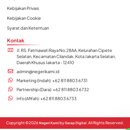
Kebijakan Privasi
Kebijakan Cookie
Syarat dan Ketentuan
Kontak
Jl. RS. Fatmawati Raya No.28AA, Kelurahan Cipete
Selatan, Kecamatan Cilandak, Kota Jakarta Selatan,
Daerah Khusus Jakarta - 12410
admin@negerikami.id
Marketing (Indah): +62 811 8803 6731
Partnership (Dara): +62 811 8803 6732
Info (Afifah): +62 811 8803 6733
Copyright ©
2026
by
. All Rights Reserved.
Negeri Kami
Garap Digital