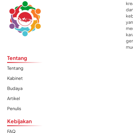
kre
da
ke
ya
me
kar
gen
mu
Tentang
Tentang
Kabinet
Budaya
Artikel
Penulis
Kebijakan
FAQ