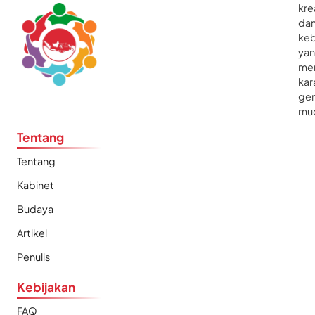
kre
da
ke
ya
me
kar
gen
mu
Tentang
Tentang
Kabinet
Budaya
Artikel
Penulis
Kebijakan
FAQ