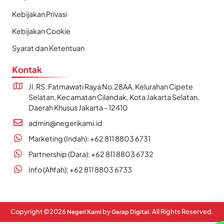
Kebijakan Privasi
Kebijakan Cookie
Syarat dan Ketentuan
Kontak
Jl. RS. Fatmawati Raya No.28AA, Kelurahan Cipete
Selatan, Kecamatan Cilandak, Kota Jakarta Selatan,
Daerah Khusus Jakarta - 12410
admin@negerikami.id
Marketing (Indah): +62 811 8803 6731
Partnership (Dara): +62 811 8803 6732
Info (Afifah): +62 811 8803 6733
Copyright ©
2026
by
. All Rights Reserved.
Negeri Kami
Garap Digital