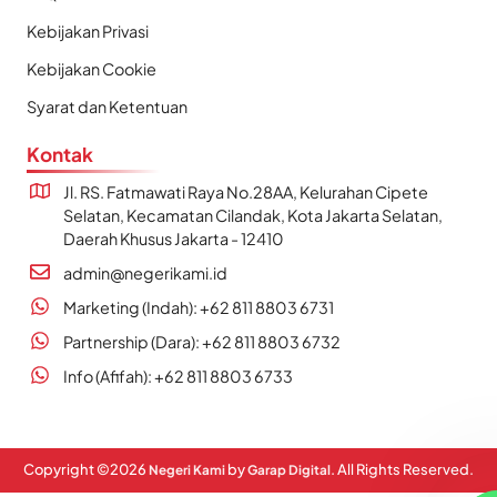
Kebijakan Privasi
Kebijakan Cookie
Syarat dan Ketentuan
Kontak
Jl. RS. Fatmawati Raya No.28AA, Kelurahan Cipete
Selatan, Kecamatan Cilandak, Kota Jakarta Selatan,
Daerah Khusus Jakarta - 12410
admin@negerikami.id
Marketing (Indah): +62 811 8803 6731
Partnership (Dara): +62 811 8803 6732
Info (Afifah): +62 811 8803 6733
Copyright ©
2026
by
. All Rights Reserved.
Negeri Kami
Garap Digital