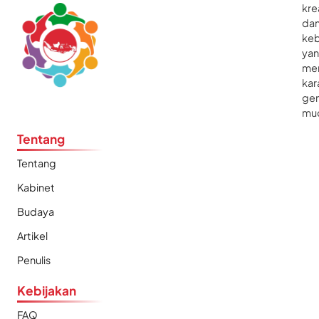
kre
da
ke
ya
me
kar
gen
mu
Tentang
Tentang
Kabinet
Budaya
Artikel
Penulis
Kebijakan
FAQ