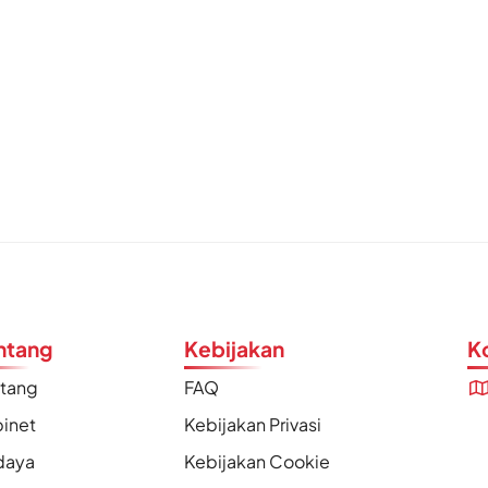
ntang
Kebijakan
K
ntang
FAQ
inet
Kebijakan Privasi
daya
Kebijakan Cookie