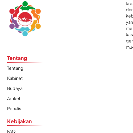
kre
da
ke
ya
me
kar
gen
mu
Tentang
Tentang
Kabinet
Budaya
Artikel
Penulis
Kebijakan
FAQ