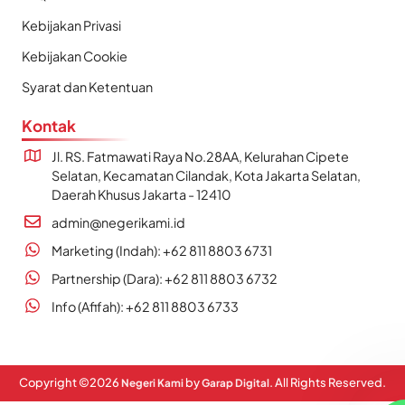
Kebijakan Privasi
Kebijakan Cookie
Syarat dan Ketentuan
Kontak
Jl. RS. Fatmawati Raya No.28AA, Kelurahan Cipete
Selatan, Kecamatan Cilandak, Kota Jakarta Selatan,
Daerah Khusus Jakarta - 12410
admin@negerikami.id
Marketing (Indah): +62 811 8803 6731
Partnership (Dara): +62 811 8803 6732
Info (Afifah): +62 811 8803 6733
Copyright ©
2026
by
. All Rights Reserved.
Negeri Kami
Garap Digital