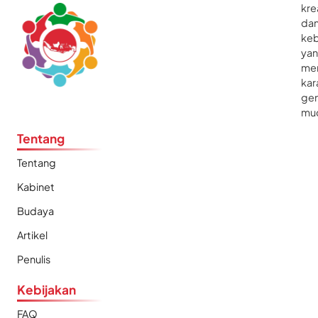
kre
da
ke
ya
me
kar
gen
mu
Tentang
Tentang
Kabinet
Budaya
Artikel
Penulis
Kebijakan
FAQ