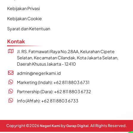
Kebijakan Privasi
Kebijakan Cookie
Syarat dan Ketentuan
Kontak
Jl. RS. Fatmawati Raya No.28AA, Kelurahan Cipete
Selatan, Kecamatan Cilandak, Kota Jakarta Selatan,
Daerah Khusus Jakarta - 12410
admin@negerikami.id
Marketing (Indah): +62 811 8803 6731
Partnership (Dara): +62 811 8803 6732
Info (Afifah): +62 811 8803 6733
Copyright ©
2026
by
. All Rights Reserved.
Negeri Kami
Garap Digital