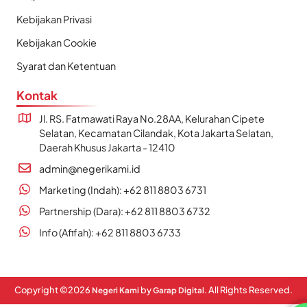
Kebijakan Privasi
Kebijakan Cookie
Syarat dan Ketentuan
Kontak
Jl. RS. Fatmawati Raya No.28AA, Kelurahan Cipete
Selatan, Kecamatan Cilandak, Kota Jakarta Selatan,
Daerah Khusus Jakarta - 12410
admin@negerikami.id
Marketing (Indah): +62 811 8803 6731
Partnership (Dara): +62 811 8803 6732
Info (Afifah): +62 811 8803 6733
Copyright ©
2026
by
. All Rights Reserved.
Negeri Kami
Garap Digital