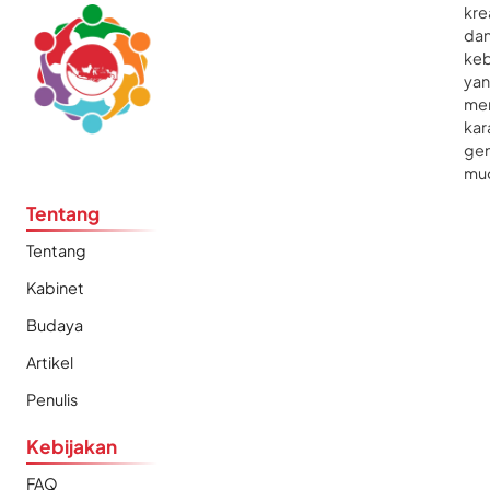
kre
da
ke
ya
me
kar
gen
mu
Tentang
Tentang
Kabinet
Budaya
Artikel
Penulis
Kebijakan
FAQ