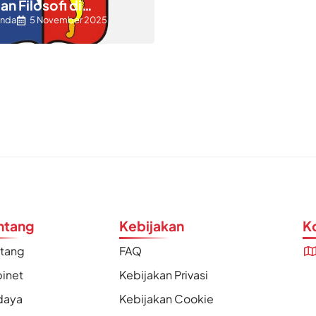
n Filosofi di
a
anda
5 November 2025
ntang
Kebijakan
K
ntang
FAQ
inet
Kebijakan Privasi
daya
Kebijakan Cookie