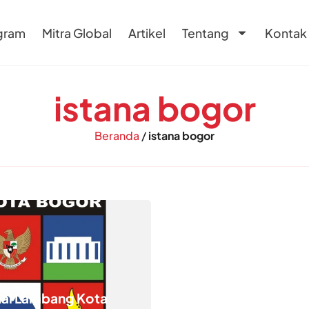
gram
Mitra Global
Artikel
Tentang
Kontak
istana bogor
Beranda
/
istana bogor
al Lambang Kota