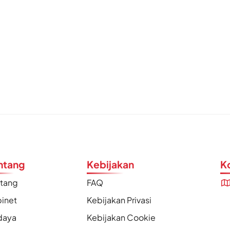
ntang
Kebijakan
K
ntang
FAQ
inet
Kebijakan Privasi
daya
Kebijakan Cookie