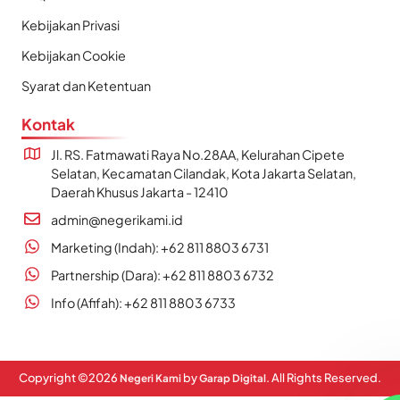
Kebijakan Privasi
Kebijakan Cookie
Syarat dan Ketentuan
Kontak
Jl. RS. Fatmawati Raya No.28AA, Kelurahan Cipete
Selatan, Kecamatan Cilandak, Kota Jakarta Selatan,
Daerah Khusus Jakarta - 12410
admin@negerikami.id
Marketing (Indah): +62 811 8803 6731
Partnership (Dara): +62 811 8803 6732
Info (Afifah): +62 811 8803 6733
Copyright ©
2026
by
. All Rights Reserved.
Negeri Kami
Garap Digital