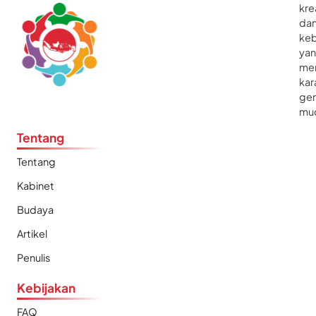
kre
da
ke
ya
me
kar
gen
mu
Tentang
Tentang
Kabinet
Budaya
Artikel
Penulis
Kebijakan
FAQ