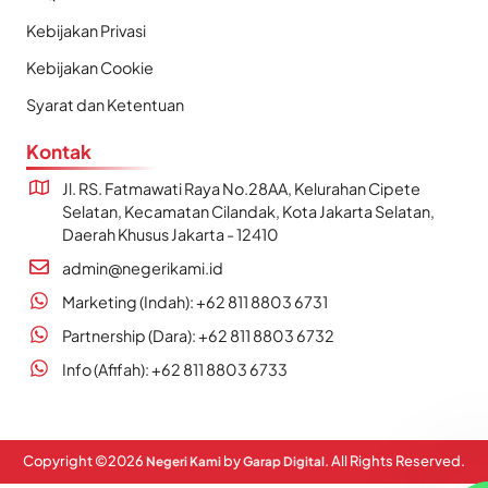
Kebijakan Privasi
Kebijakan Cookie
Syarat dan Ketentuan
Kontak
Jl. RS. Fatmawati Raya No.28AA, Kelurahan Cipete
Selatan, Kecamatan Cilandak, Kota Jakarta Selatan,
Daerah Khusus Jakarta - 12410
admin@negerikami.id
Marketing (Indah): +62 811 8803 6731
Partnership (Dara): +62 811 8803 6732
Info (Afifah): +62 811 8803 6733
Copyright ©
2026
by
. All Rights Reserved.
Negeri Kami
Garap Digital