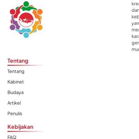
kre
da
ke
ya
me
kar
gen
mu
Tentang
Tentang
Kabinet
Budaya
Artikel
Penulis
Kebijakan
FAQ