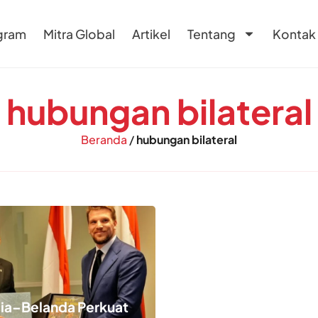
gram
Mitra Global
Artikel
Tentang
Kontak
hubungan bilateral
Beranda
/
hubungan bilateral
ia–Belanda Perkuat