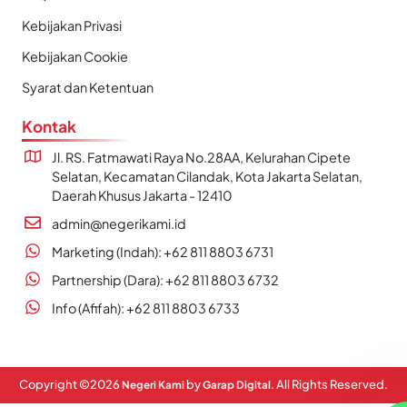
Kebijakan Privasi
Kebijakan Cookie
Syarat dan Ketentuan
Kontak
Jl. RS. Fatmawati Raya No.28AA, Kelurahan Cipete
Selatan, Kecamatan Cilandak, Kota Jakarta Selatan,
Daerah Khusus Jakarta - 12410
admin@negerikami.id
Marketing (Indah): +62 811 8803 6731
Partnership (Dara): +62 811 8803 6732
Info (Afifah): +62 811 8803 6733
Copyright ©
2026
by
. All Rights Reserved.
Negeri Kami
Garap Digital