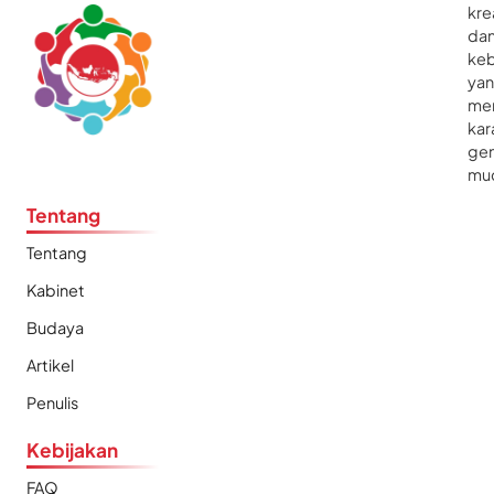
kre
da
ke
ya
me
kar
gen
mu
Tentang
Tentang
Kabinet
Budaya
Artikel
Penulis
Kebijakan
FAQ