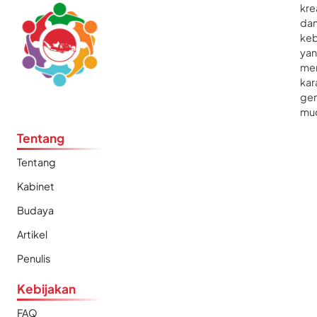
kre
da
ke
ya
me
kar
gen
mu
Tentang
Tentang
Kabinet
Budaya
Artikel
Penulis
Kebijakan
FAQ