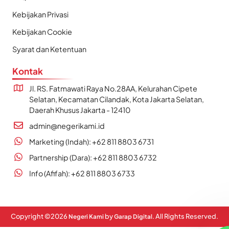
Kebijakan Privasi
Kebijakan Cookie
Syarat dan Ketentuan
Kontak
Jl. RS. Fatmawati Raya No.28AA, Kelurahan Cipete
Selatan, Kecamatan Cilandak, Kota Jakarta Selatan,
Daerah Khusus Jakarta - 12410
admin@negerikami.id
Marketing (Indah): +62 811 8803 6731
Partnership (Dara): +62 811 8803 6732
Info (Afifah): +62 811 8803 6733
Copyright ©
2026
by
. All Rights Reserved.
Negeri Kami
Garap Digital