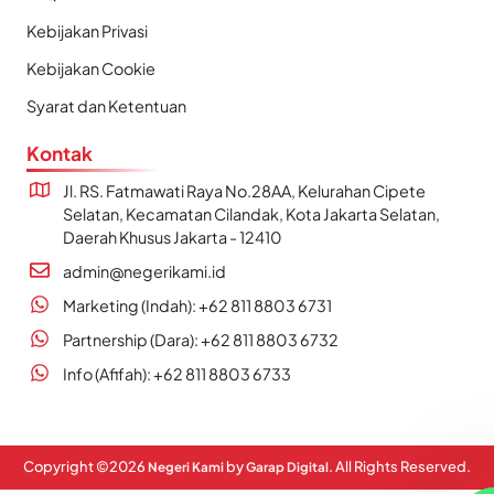
Kebijakan Privasi
Kebijakan Cookie
Syarat dan Ketentuan
Kontak
Jl. RS. Fatmawati Raya No.28AA, Kelurahan Cipete
Selatan, Kecamatan Cilandak, Kota Jakarta Selatan,
Daerah Khusus Jakarta - 12410
admin@negerikami.id
Marketing (Indah): +62 811 8803 6731
Partnership (Dara): +62 811 8803 6732
Info (Afifah): +62 811 8803 6733
Copyright ©
2026
by
. All Rights Reserved.
Negeri Kami
Garap Digital