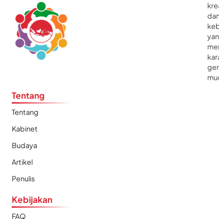
kre
da
ke
ya
me
kar
gen
mu
Tentang
Tentang
Kabinet
Budaya
Artikel
Penulis
Kebijakan
FAQ