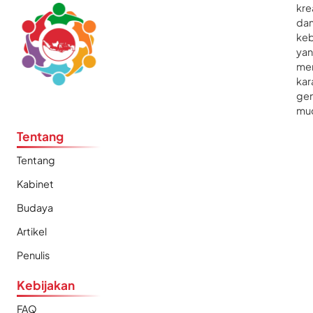
kre
da
ke
ya
me
kar
gen
mu
Tentang
Tentang
Kabinet
Budaya
Artikel
Penulis
Kebijakan
FAQ