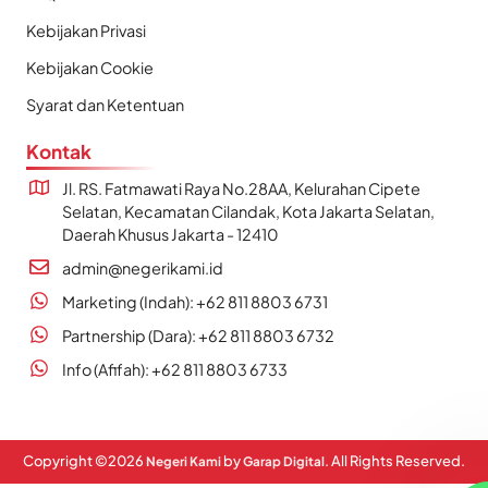
Kebijakan Privasi
Kebijakan Cookie
Syarat dan Ketentuan
Kontak
Jl. RS. Fatmawati Raya No.28AA, Kelurahan Cipete
Selatan, Kecamatan Cilandak, Kota Jakarta Selatan,
Daerah Khusus Jakarta - 12410
admin@negerikami.id
Marketing (Indah): +62 811 8803 6731
Partnership (Dara): +62 811 8803 6732
Info (Afifah): +62 811 8803 6733
Copyright ©
2026
by
. All Rights Reserved.
Negeri Kami
Garap Digital