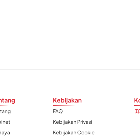
ntang
Kebijakan
K
ntang
FAQ
inet
Kebijakan Privasi
daya
Kebijakan Cookie