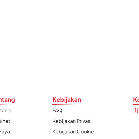
ntang
Kebijakan
K
ntang
FAQ
inet
Kebijakan Privasi
daya
Kebijakan Cookie