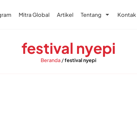
gram
Mitra Global
Artikel
Tentang
Kontak
festival nyepi
Beranda
/
festival nyepi