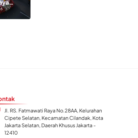
aya
ah Kota
26
ontak
Jl. RS. Fatmawati Raya No.28AA, Kelurahan
Cipete Selatan, Kecamatan Cilandak, Kota
Jakarta Selatan, Daerah Khusus Jakarta -
12410