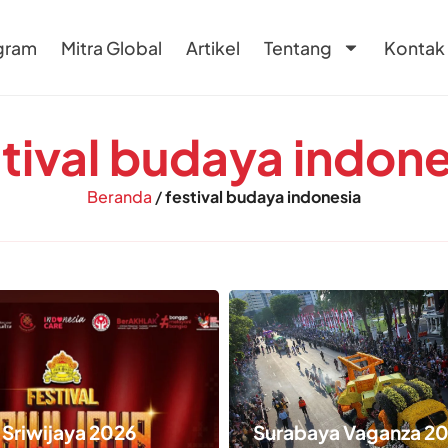
gram
Mitra Global
Artikel
Tentang
Kontak
stival budaya indone
Beranda
/
festival budaya indonesia
 Sriwijaya 2026
Surabaya Vaganza 2