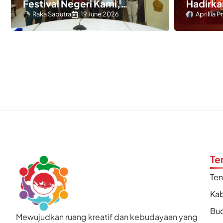
Festival Negeri Kami,
Hadirka
Peluang Besar Satukan
dan Sej
Raka Saputra
19 June 2026
Aprillia 
Budaya Seluruh Provinsi
Indonesia
Te
Te
Kab
Bu
Mewujudkan ruang kreatif dan kebudayaan yang