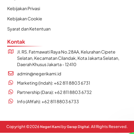
Kebijakan Privasi
Kebijakan Cookie
Syarat dan Ketentuan
Kontak
Jl. RS. Fatmawati Raya No.28AA, Kelurahan Cipete
Selatan, Kecamatan Cilandak, Kota Jakarta Selatan,
Daerah Khusus Jakarta - 12410
admin@negerikami.id
Marketing (Indah): +62 811 8803 6731
Partnership (Dara): +62 811 8803 6732
Info (Afifah): +62 811 8803 6733
Copyright ©
2026
by
. All Rights Reserved.
Negeri Kami
Garap Digital