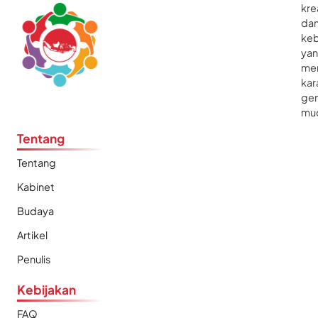
kre
da
ke
ya
me
kar
gen
mu
Tentang
Tentang
Kabinet
Budaya
Artikel
Penulis
Kebijakan
FAQ