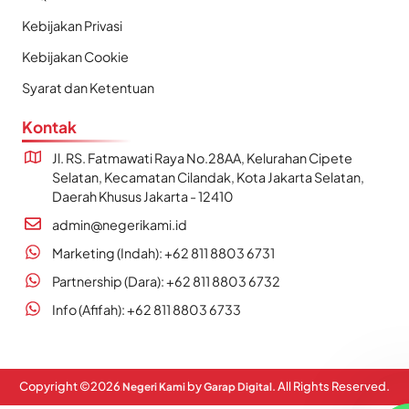
Kebijakan Privasi
Kebijakan Cookie
Syarat dan Ketentuan
Kontak
Jl. RS. Fatmawati Raya No.28AA, Kelurahan Cipete
Selatan, Kecamatan Cilandak, Kota Jakarta Selatan,
Daerah Khusus Jakarta - 12410
admin@negerikami.id
Marketing (Indah): +62 811 8803 6731
Partnership (Dara): +62 811 8803 6732
Info (Afifah): +62 811 8803 6733
Copyright ©
2026
by
. All Rights Reserved.
Negeri Kami
Garap Digital