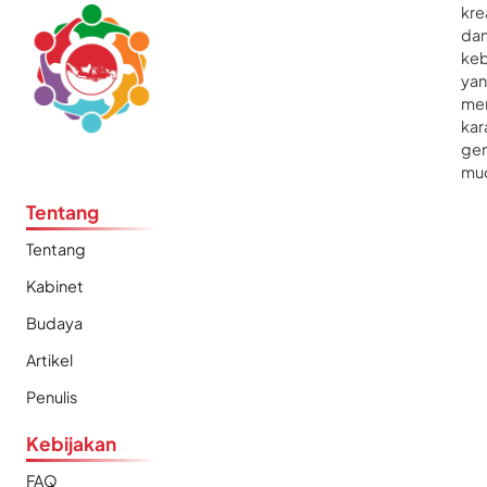
kre
da
ke
ya
me
kar
gen
mu
Tentang
Tentang
Kabinet
Budaya
Artikel
Penulis
Kebijakan
FAQ