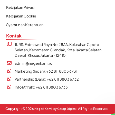
Kebijakan Privasi
Kebijakan Cookie
Syarat dan Ketentuan
Kontak
Jl. RS. Fatmawati Raya No.28AA, Kelurahan Cipete
Selatan, Kecamatan Cilandak, Kota Jakarta Selatan,
Daerah Khusus Jakarta - 12410
admin@negerikami.id
Marketing (Indah): +62 811 8803 6731
Partnership (Dara): +62 811 8803 6732
Info (Afifah): +62 811 8803 6733
Copyright ©
2026
by
. All Rights Reserved.
Negeri Kami
Garap Digital