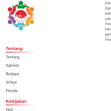
kre
da
ke
ya
me
kar
gen
mu
Tentang
Tentang
Kabinet
Budaya
Artikel
Penulis
Kebijakan
FAQ