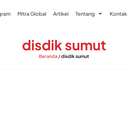
gram
Mitra Global
Artikel
Tentang
Kontak
disdik sumut
Beranda
/
disdik sumut