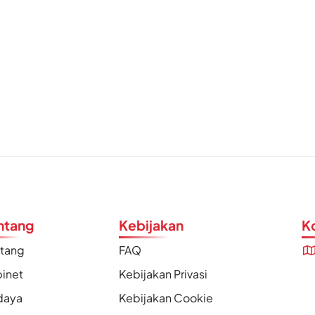
ntang
Kebijakan
K
ntang
FAQ
inet
Kebijakan Privasi
daya
Kebijakan Cookie