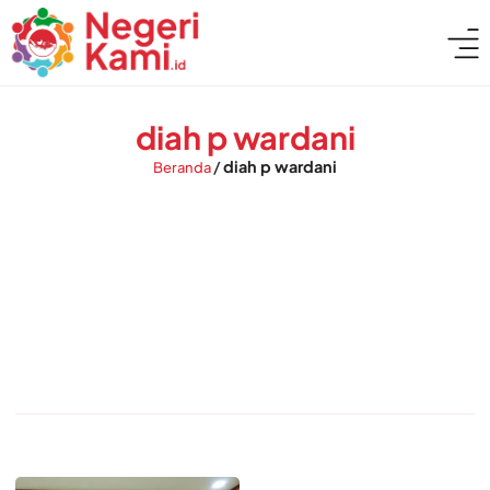
diah p wardani
/
diah p wardani
Beranda