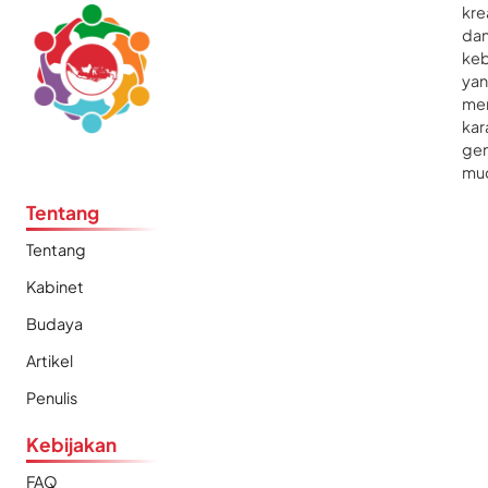
kre
da
ke
ya
me
kar
gen
mu
Tentang
Tentang
Kabinet
Budaya
Artikel
Penulis
Kebijakan
FAQ