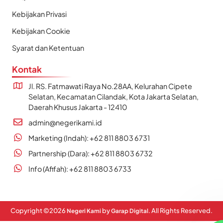
Kebijakan Privasi
Kebijakan Cookie
Syarat dan Ketentuan
Kontak
Jl. RS. Fatmawati Raya No.28AA, Kelurahan Cipete
Selatan, Kecamatan Cilandak, Kota Jakarta Selatan,
Daerah Khusus Jakarta - 12410
admin@negerikami.id
Marketing (Indah): +62 811 8803 6731
Partnership (Dara): +62 811 8803 6732
Info (Afifah): +62 811 8803 6733
Copyright ©
2026
by
. All Rights Reserved.
Negeri Kami
Garap Digital