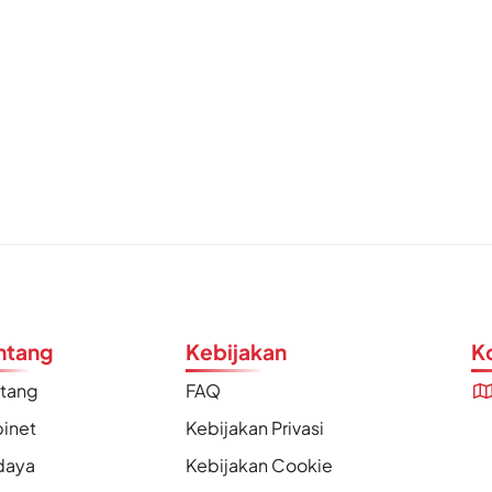
ntang
Kebijakan
K
ntang
FAQ
inet
Kebijakan Privasi
daya
Kebijakan Cookie