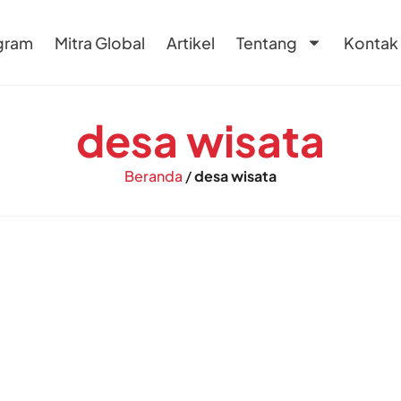
gram
Mitra Global
Artikel
Tentang
Kontak
desa wisata
Beranda
/
desa wisata