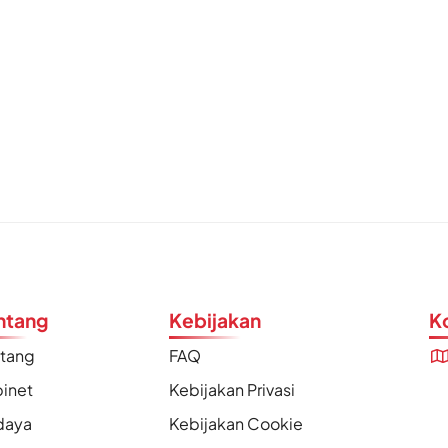
ntang
Kebijakan
K
ntang
FAQ
inet
Kebijakan Privasi
daya
Kebijakan Cookie