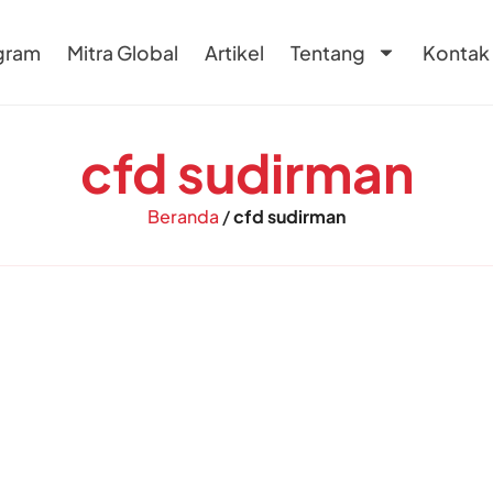
gram
Mitra Global
Artikel
Tentang
Kontak
cfd sudirman
Beranda
/
cfd sudirman