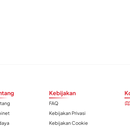
ntang
Kebijakan
K
ntang
FAQ
inet
Kebijakan Privasi
daya
Kebijakan Cookie