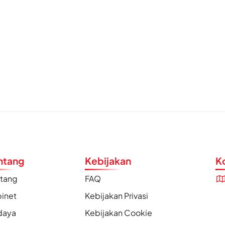
ntang
Kebijakan
K
ntang
FAQ
inet
Kebijakan Privasi
daya
Kebijakan Cookie