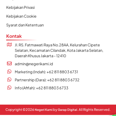
Kebijakan Privasi
Kebijakan Cookie
Syarat dan Ketentuan
Kontak
Jl. RS. Fatmawati Raya No.28AA, Kelurahan Cipete
Selatan, Kecamatan Cilandak, Kota Jakarta Selatan,
Daerah Khusus Jakarta - 12410
admin@negerikami.id
Marketing (Indah): +62 811 8803 6731
Partnership (Dara): +62 811 8803 6732
Info (Afifah): +62 811 8803 6733
Copyright ©
2026
by
. All Rights Reserved.
Negeri Kami
Garap Digital