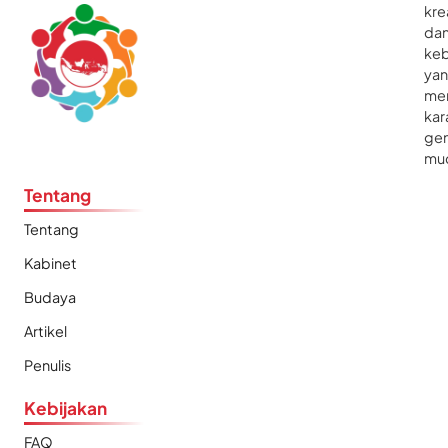
kre
da
ke
ya
me
kar
gen
mu
Tentang
Tentang
Kabinet
Budaya
Artikel
Penulis
Kebijakan
FAQ