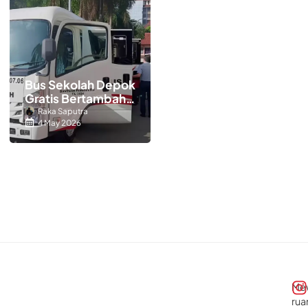
Bus Sekolah Depok
Gratis Bertambah,
Rute Baru
Raka Saputra
4 May 2026
Kalibaru–Depok
Timur Resmi
Beroperasi
Me
rua