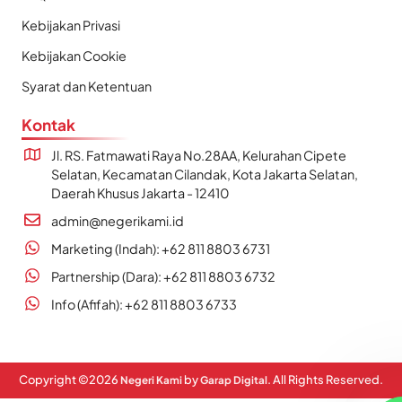
Kebijakan Privasi
Kebijakan Cookie
Syarat dan Ketentuan
Kontak
Jl. RS. Fatmawati Raya No.28AA, Kelurahan Cipete
Selatan, Kecamatan Cilandak, Kota Jakarta Selatan,
Daerah Khusus Jakarta - 12410
admin@negerikami.id
Marketing (Indah): +62 811 8803 6731
Partnership (Dara): +62 811 8803 6732
Info (Afifah): +62 811 8803 6733
Copyright ©
2026
by
. All Rights Reserved.
Negeri Kami
Garap Digital