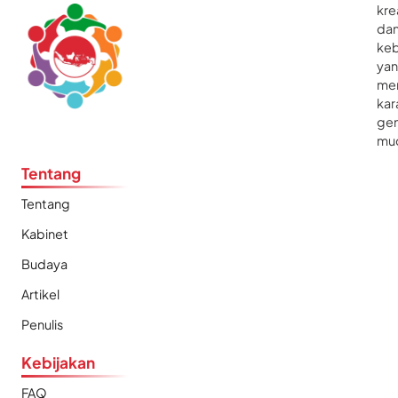
kre
da
ke
ya
me
kar
gen
mu
Tentang
Tentang
Kabinet
Budaya
Artikel
Penulis
Kebijakan
FAQ