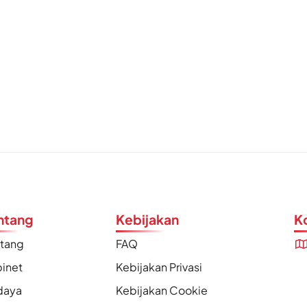
ntang
Kebijakan
K
ntang
FAQ
inet
Kebijakan Privasi
daya
Kebijakan Cookie