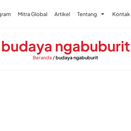
gram
Mitra Global
Artikel
Tentang
Kontak
budaya ngabuburit
Beranda
/
budaya ngabuburit