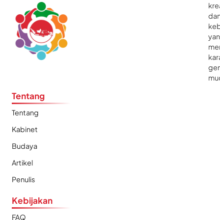
kre
da
ke
ya
me
kar
gen
mu
Tentang
Tentang
Kabinet
Budaya
Artikel
Penulis
Kebijakan
FAQ