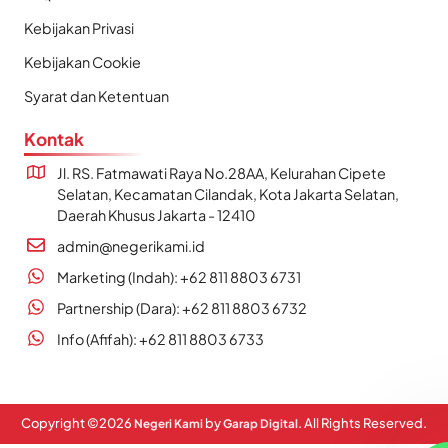
Kebijakan Privasi
Kebijakan Cookie
Syarat dan Ketentuan
Kontak
Jl. RS. Fatmawati Raya No.28AA, Kelurahan Cipete
Selatan, Kecamatan Cilandak, Kota Jakarta Selatan,
Daerah Khusus Jakarta - 12410
admin@negerikami.id
Marketing (Indah): +62 811 8803 6731
Partnership (Dara): +62 811 8803 6732
Info (Afifah): +62 811 8803 6733
Copyright ©
2026
by
. All Rights Reserved.
Negeri Kami
Garap Digital