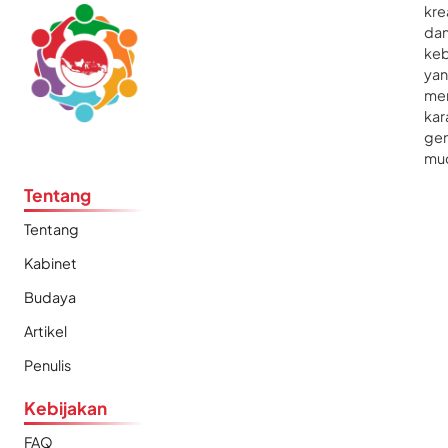
kre
da
ke
ya
me
kar
gen
mu
Tentang
Tentang
Kabinet
Budaya
Artikel
Penulis
Kebijakan
FAQ