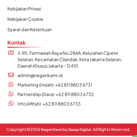
Kebijakan Privasi
Kebijakan Cookie
Syarat dan Ketentuan
Kontak
Jl. RS. Fatmawati Raya No.28AA, Kelurahan Cipete
Selatan, Kecamatan Cilandak, Kota Jakarta Selatan,
Daerah Khusus Jakarta - 12410
admin@negerikami.id
Marketing (Indah): +62 811 8803 6731
Partnership (Dara): +62 811 8803 6732
Info (Afifah): +62 811 8803 6733
Copyright ©
2026
by
. All Rights Reserved.
Negeri Kami
Garap Digital