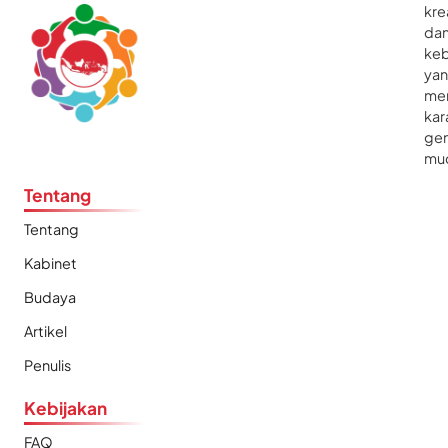
kre
da
ke
ya
me
kar
gen
mu
Tentang
Tentang
Kabinet
Budaya
Artikel
Penulis
Kebijakan
FAQ