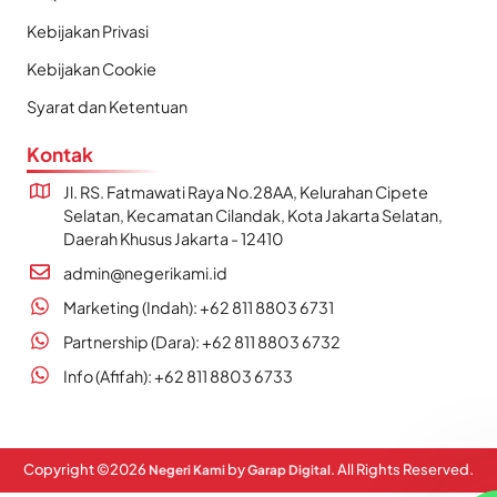
Kebijakan Privasi
Kebijakan Cookie
Syarat dan Ketentuan
Kontak
Jl. RS. Fatmawati Raya No.28AA, Kelurahan Cipete
Selatan, Kecamatan Cilandak, Kota Jakarta Selatan,
Daerah Khusus Jakarta - 12410
admin@negerikami.id
Marketing (Indah): +62 811 8803 6731
Partnership (Dara): +62 811 8803 6732
Info (Afifah): +62 811 8803 6733
Copyright ©
2026
by
. All Rights Reserved.
Negeri Kami
Garap Digital