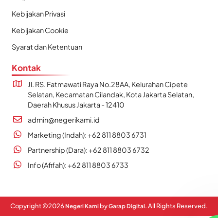
Kebijakan Privasi
Kebijakan Cookie
Syarat dan Ketentuan
Kontak
Jl. RS. Fatmawati Raya No.28AA, Kelurahan Cipete
Selatan, Kecamatan Cilandak, Kota Jakarta Selatan,
Daerah Khusus Jakarta - 12410
admin@negerikami.id
Marketing (Indah): +62 811 8803 6731
Partnership (Dara): +62 811 8803 6732
Info (Afifah): +62 811 8803 6733
Copyright ©
2026
by
. All Rights Reserved.
Negeri Kami
Garap Digital