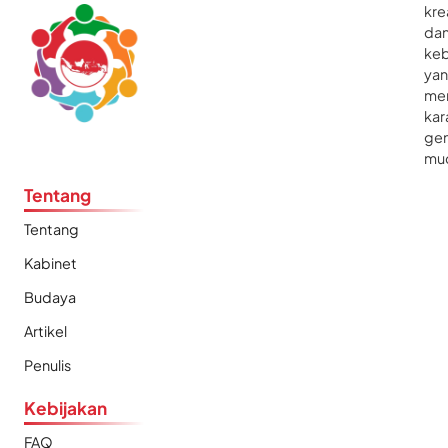
kre
da
ke
ya
me
kar
gen
mu
Tentang
Tentang
Kabinet
Budaya
Artikel
Penulis
Kebijakan
FAQ