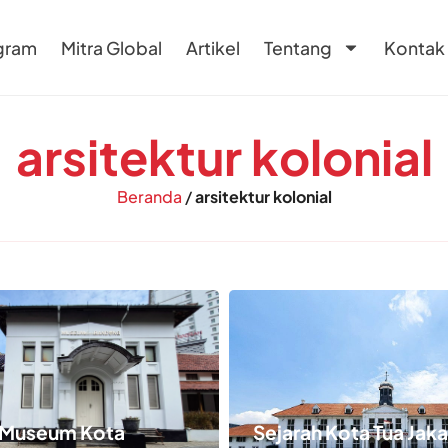
gram
Mitra Global
Artikel
Tentang
Kontak
arsitektur kolonial
Beranda
/
arsitektur kolonial
 Museum Kota
Sejarah Kota Tua Jaka