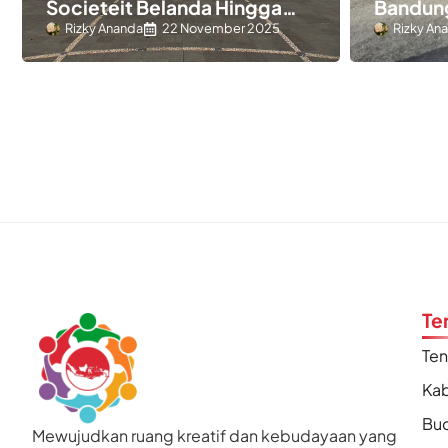
Societeit Belanda Hingga
Bandung
Sekarang
& Nilai
Rizky Ananda
22 November 2025
Rizky An
Te
Te
Kab
Bu
Mewujudkan ruang kreatif dan kebudayaan yang