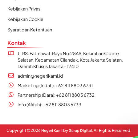
Kebijakan Privasi
Kebijakan Cookie
Syarat dan Ketentuan
Kontak
Jl. RS. Fatmawati Raya No.28AA, Kelurahan Cipete
Selatan, Kecamatan Cilandak, Kota Jakarta Selatan,
Daerah Khusus Jakarta - 12410
admin@negerikami.id
Marketing (Indah): +62 811 8803 6731
Partnership (Dara): +62 811 8803 6732
Info (Afifah): +62 811 8803 6733
Copyright ©
2026
by
. All Rights Reserved.
Negeri Kami
Garap Digital