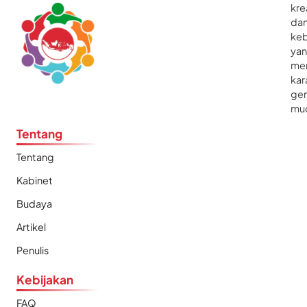
kre
da
ke
ya
me
kar
gen
mu
Tentang
Tentang
Kabinet
Budaya
Artikel
Penulis
Kebijakan
FAQ