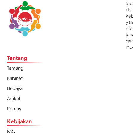
kre
da
ke
ya
me
kar
gen
mu
Tentang
Tentang
Kabinet
Budaya
Artikel
Penulis
Kebijakan
FAQ