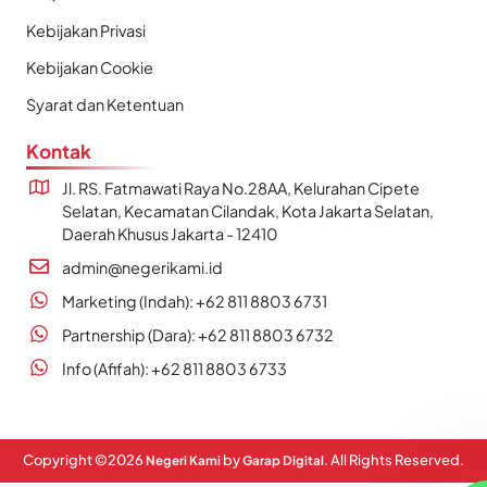
Kebijakan Privasi
Kebijakan Cookie
Syarat dan Ketentuan
Kontak
Jl. RS. Fatmawati Raya No.28AA, Kelurahan Cipete
Selatan, Kecamatan Cilandak, Kota Jakarta Selatan,
Daerah Khusus Jakarta - 12410
admin@negerikami.id
Marketing (Indah): +62 811 8803 6731
Partnership (Dara): +62 811 8803 6732
Info (Afifah): +62 811 8803 6733
Copyright ©
2026
by
. All Rights Reserved.
Negeri Kami
Garap Digital