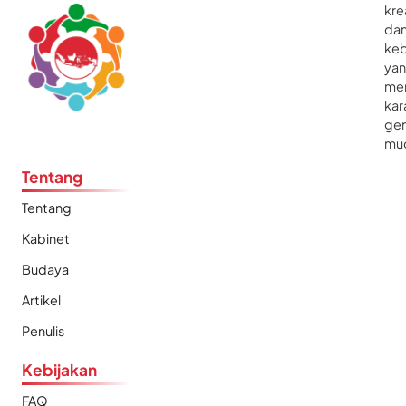
kre
da
ke
ya
me
kar
gen
mu
Tentang
Tentang
Kabinet
Budaya
Artikel
Penulis
Kebijakan
FAQ