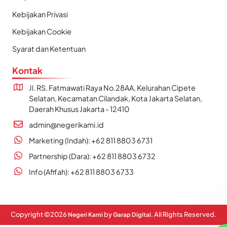
Kebijakan Privasi
Kebijakan Cookie
Syarat dan Ketentuan
Kontak
Jl. RS. Fatmawati Raya No.28AA, Kelurahan Cipete
Selatan, Kecamatan Cilandak, Kota Jakarta Selatan,
Daerah Khusus Jakarta - 12410
admin@negerikami.id
Marketing (Indah): +62 811 8803 6731
Partnership (Dara): +62 811 8803 6732
Info (Afifah): +62 811 8803 6733
Copyright ©
2026
by
. All Rights Reserved.
Negeri Kami
Garap Digital