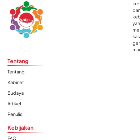
kre
da
ke
ya
me
kar
gen
mu
Tentang
Tentang
Kabinet
Budaya
Artikel
Penulis
Kebijakan
FAQ