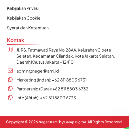
Kebijakan Privasi
Kebijakan Cookie
Syarat dan Ketentuan
Kontak
Jl. RS. Fatmawati Raya No.28AA, Kelurahan Cipete
Selatan, Kecamatan Cilandak, Kota Jakarta Selatan,
Daerah Khusus Jakarta - 12410
admin@negerikami.id
Marketing (Indah): +62 811 8803 6731
Partnership (Dara): +62 811 8803 6732
Info (Afifah): +62 811 8803 6733
Copyright ©
2026
by
. All Rights Reserved.
Negeri Kami
Garap Digital