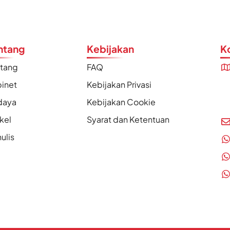
ntang
Kebijakan
K
ntang
FAQ
inet
Kebijakan Privasi
daya
Kebijakan Cookie
ikel
Syarat dan Ketentuan
ulis