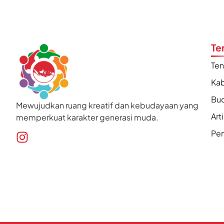
Te
Te
Kab
Bu
Mewujudkan ruang kreatif dan kebudayaan yang
Art
memperkuat karakter generasi muda.
Pen